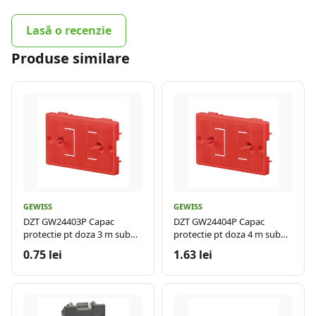
Lasă o recenzie
Produse similare
GEWISS
GEWISS
DZT GW24403P Capac
DZT GW24404P Capac
protectie pt doza 3 m sub
protectie pt doza 4 m sub
tencuiala
tencuiala
0.75 lei
1.63 lei