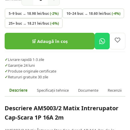
5–9 buc
→
18.98
lei/buc
(-
2
%)
10–24 buc
→
18.60
lei/buc
(-
4
%)
25+ buc
→
18.21
lei/buc
(-
6
%)
🛒 Adaugă în coș
✓
Livrare rapidă 1-3 zile
✓
Garanție 24 luni
✓
Produse originale certificate
✓
Retururi gratuite 30 zile
Descriere
Specificații tehnice
Documente
Recenzii
Descriere
AM5003/2 Matix Intrerupator
Cap-Scara 1P 16A 2m