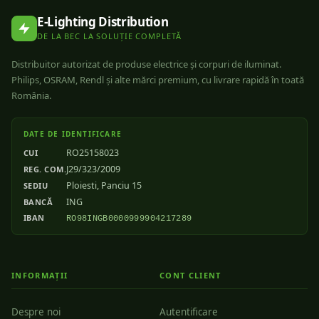
E-Lighting Distribution
DE LA BEC LA SOLUȚIE COMPLETĂ
Distribuitor autorizat de produse electrice și corpuri de iluminat.
Philips, OSRAM, Rendl și alte mărci premium, cu livrare rapidă în toată
România.
DATE DE IDENTIFICARE
RO25158023
CUI
J29/323/2009
REG. COM.
Ploiesti, Panciu 15
SEDIU
ING
BANCĂ
IBAN
RO98INGB0000999904217289
INFORMAȚII
CONT CLIENT
Despre noi
Autentificare