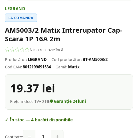
LEGRAND
LA COMANDĂ
AM5003/2 Matix Intrerupator Cap-
Scara 1P 16A 2m
Nicio recenzie încă
Producător:
LEGRAND
|
Cod producător:
BT-AM5003/2
Cod EAN:
8012199691534
|
Gamă:
Matix
19.37
lei
🛡️ Garanție
24
luni
Prețul include TVA 21%
✓ În stoc —
4
bucăți disponibile
−
+
Cantitate: