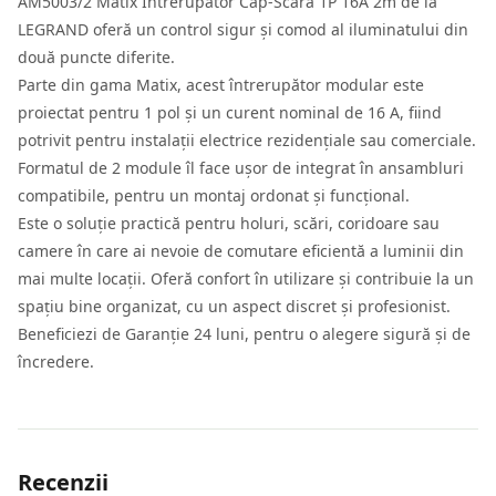
AM5003/2 Matix Întrerupător Cap-Scară 1P 16A 2m de la
LEGRAND oferă un control sigur și comod al iluminatului din
două puncte diferite.
Parte din gama Matix, acest întrerupător modular este
proiectat pentru 1 pol și un curent nominal de 16 A, fiind
potrivit pentru instalații electrice rezidențiale sau comerciale.
Formatul de 2 module îl face ușor de integrat în ansambluri
compatibile, pentru un montaj ordonat și funcțional.
Este o soluție practică pentru holuri, scări, coridoare sau
camere în care ai nevoie de comutare eficientă a luminii din
mai multe locații. Oferă confort în utilizare și contribuie la un
spațiu bine organizat, cu un aspect discret și profesionist.
Beneficiezi de Garanție 24 luni, pentru o alegere sigură și de
încredere.
Recenzii