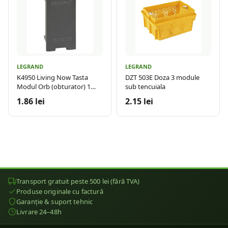
LEGRAND
LEGRAND
K4950 Living Now Tasta
DZT 503E Doza 3 module
Modul Orb (obturator) 1
sub tencuiala
modul Negru
1.86 lei
2.15 lei
Transport gratuit peste 500 lei (fără TVA)
Produse originale cu factură
Garanție & suport tehnic
Livrare 24–48h