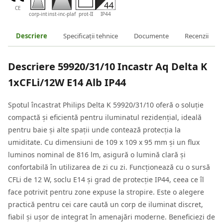
CE
corp-int
inst-inc-plaf
prot-II
IP44
Descriere
Specificații tehnice
Documente
Recenzii
Descriere
59920/31/10 Incastr Aq Delta K
1xCFLi/12W E14 Alb IP44
Spotul încastrat Philips Delta K 59920/31/10 oferă o soluție
compactă și eficientă pentru iluminatul rezidențial, ideală
pentru baie și alte spații unde contează protecția la
umiditate. Cu dimensiuni de 109 x 109 x 95 mm și un flux
luminos nominal de 816 lm, asigură o lumină clară și
confortabilă în utilizarea de zi cu zi. Funcționează cu o sursă
CFLi de 12 W, soclu E14 și grad de protecție IP44, ceea ce îl
face potrivit pentru zone expuse la stropire. Este o alegere
practică pentru cei care caută un corp de iluminat discret,
fiabil și ușor de integrat în amenajări moderne. Beneficiezi de