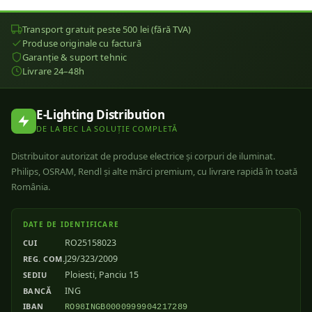
Transport gratuit peste 500 lei (fără TVA)
Produse originale cu factură
Garanție & suport tehnic
Livrare 24–48h
E-Lighting Distribution
DE LA BEC LA SOLUȚIE COMPLETĂ
Distribuitor autorizat de produse electrice și corpuri de iluminat.
Philips, OSRAM, Rendl și alte mărci premium, cu livrare rapidă în toată
România.
DATE DE IDENTIFICARE
RO25158023
CUI
J29/323/2009
REG. COM.
Ploiesti, Panciu 15
SEDIU
ING
BANCĂ
IBAN
RO98INGB0000999904217289