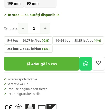
109
mm
95
mm
✓ În stoc —
53
bucăți disponibile
−
+
Cantitate:
5–9 buc
→
60.07
lei/buc
(-
2
%)
10–24 buc
→
58.85
lei/buc
(-
4
%)
25+ buc
→
57.62
lei/buc
(-
6
%)
🛒 Adaugă în coș
✓
Livrare rapidă 1-3 zile
✓
Garanție 24 luni
✓
Produse originale certificate
✓
Retururi gratuite 30 zile