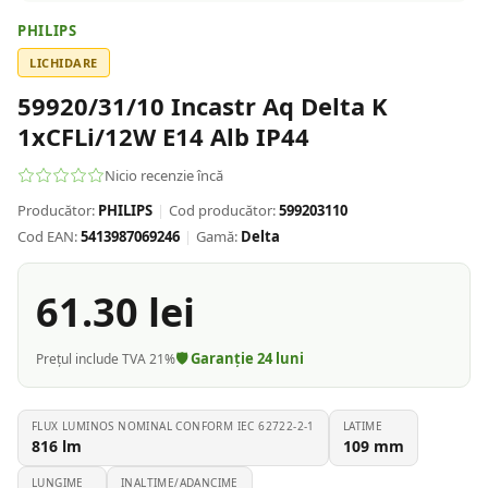
PHILIPS
LICHIDARE
59920/31/10 Incastr Aq Delta K
1xCFLi/12W E14 Alb IP44
Nicio recenzie încă
Producător:
PHILIPS
|
Cod producător:
599203110
Cod EAN:
5413987069246
|
Gamă:
Delta
61.30
lei
🛡️ Garanție
24
luni
Prețul include TVA 21%
FLUX LUMINOS NOMINAL CONFORM IEC 62722-2-1
LATIME
816
lm
109
mm
LUNGIME
INALTIME/ADANCIME