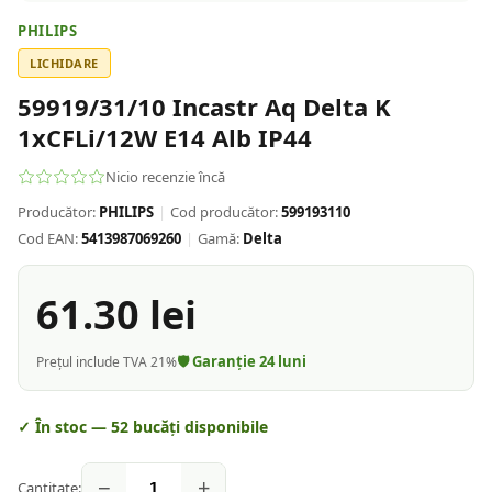
PHILIPS
LICHIDARE
59919/31/10 Incastr Aq Delta K
1xCFLi/12W E14 Alb IP44
Nicio recenzie încă
Producător:
PHILIPS
|
Cod producător:
599193110
Cod EAN:
5413987069260
|
Gamă:
Delta
61.30
lei
🛡️ Garanție
24
luni
Prețul include TVA 21%
✓ În stoc —
52
bucăți disponibile
−
+
Cantitate: