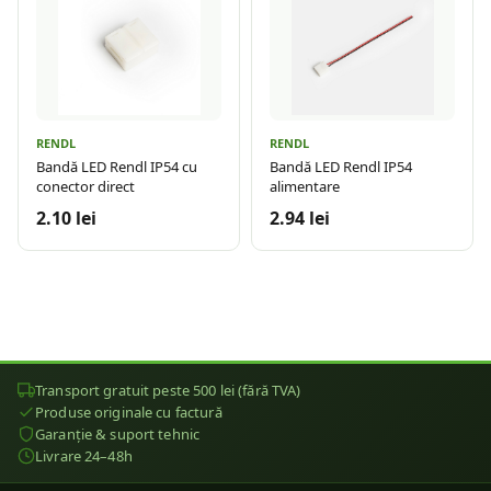
RENDL
RENDL
Bandă LED Rendl IP54 cu
Bandă LED Rendl IP54
conector direct
alimentare
2.10 lei
2.94 lei
Transport gratuit peste 500 lei (fără TVA)
Produse originale cu factură
Garanție & suport tehnic
Livrare 24–48h