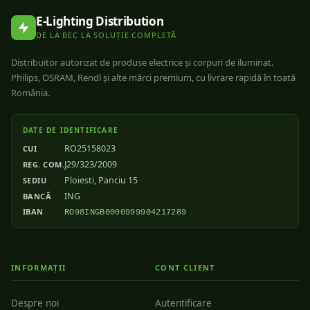
E-Lighting Distribution
DE LA BEC LA SOLUȚIE COMPLETĂ
Distribuitor autorizat de produse electrice și corpuri de iluminat.
Philips, OSRAM, Rendl și alte mărci premium, cu livrare rapidă în toată
România.
DATE DE IDENTIFICARE
RO25158023
CUI
J29/323/2009
REG. COM.
Ploiesti, Panciu 15
SEDIU
ING
BANCĂ
IBAN
RO98INGB0000999904217289
INFORMAȚII
CONT CLIENT
Despre noi
Autentificare