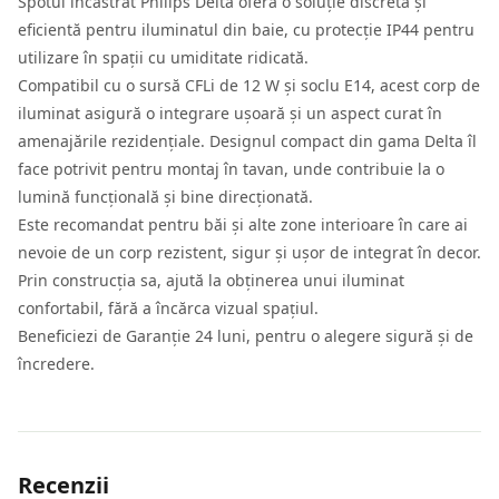
Spotul încastrat Philips Delta oferă o soluție discretă și
eficientă pentru iluminatul din baie, cu protecție IP44 pentru
utilizare în spații cu umiditate ridicată.
Compatibil cu o sursă CFLi de 12 W și soclu E14, acest corp de
iluminat asigură o integrare ușoară și un aspect curat în
amenajările rezidențiale. Designul compact din gama Delta îl
face potrivit pentru montaj în tavan, unde contribuie la o
lumină funcțională și bine direcționată.
Este recomandat pentru băi și alte zone interioare în care ai
nevoie de un corp rezistent, sigur și ușor de integrat în decor.
Prin construcția sa, ajută la obținerea unui iluminat
confortabil, fără a încărca vizual spațiul.
Beneficiezi de Garanție 24 luni, pentru o alegere sigură și de
încredere.
Recenzii