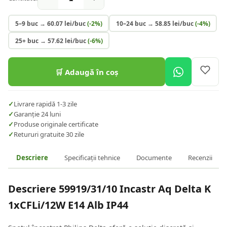
5–9 buc
→
60.07
lei/buc
(-
2
%)
10–24 buc
→
58.85
lei/buc
(-
4
%)
25+ buc
→
57.62
lei/buc
(-
6
%)
🛒 Adaugă în coș
✓
Livrare rapidă 1-3 zile
✓
Garanție 24 luni
✓
Produse originale certificate
✓
Retururi gratuite 30 zile
Descriere
Specificații tehnice
Documente
Recenzii
Descriere
59919/31/10 Incastr Aq Delta K
1xCFLi/12W E14 Alb IP44