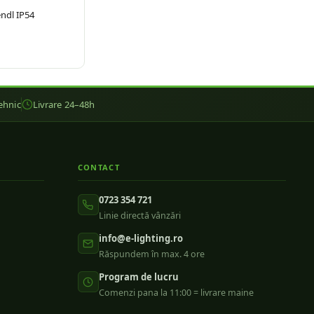
ndl IP54
ehnic
Livrare 24–48h
CONTACT
0723 354 721
Linie directă vânzări
info@e-lighting.ro
Răspundem în max. 4 ore
Program de lucru
Comenzi pana la 11:00 = livrare maine