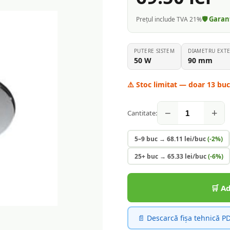
🛡️ Gara
Prețul include TVA 21%
PUTERE SISTEM
DIAMETRU EXTE
50
W
90
mm
⚠️ Stoc limitat — doar
13
bucă
−
+
Cantitate:
5–9 buc
→
68.11
lei/buc
(-
2
%)
25+ buc
→
65.33
lei/buc
(-
6
%)
🛒 A
📄 Descarcă fișa tehnică P