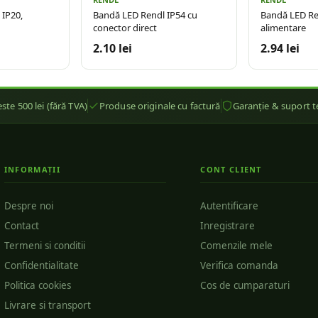
 IP20,
Bandă LED Rendl IP54 cu
Bandă LED Re
conector direct
alimentare
2.10 lei
2.94 lei
ste 500 lei (fără TVA)
Produse originale cu factură
Garanție & suport t
INFORMAȚII
CONT CLIENT
Despre noi
Autentificare
Contact
Inregistrare
Termeni si conditii
Comenzile mele
Confidentialitate
Verifica comanda
Politica cookies
Cos de cumparaturi
Livrare si transport