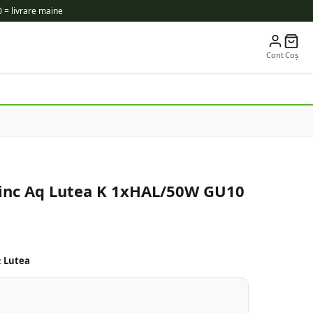
 = livrare maine
Cont
Coș
 inc Aq Lutea K 1xHAL/50W GU10
:
Lutea