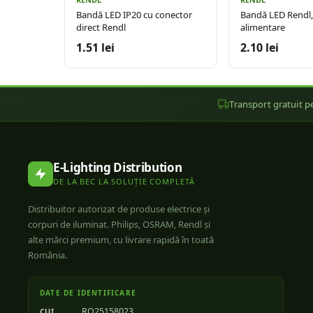
Bandă LED IP20 cu conector
Bandă LED Rendl,
direct Rendl
alimentare
1.51 lei
2.10 lei
Transport gratuit pe
E-Lighting Distribution
DE LA BEC LA SOLUȚIE COMPLETĂ
Distribuitor autorizat de produse electrice și
corpuri de iluminat. Philips, OSRAM, Rendl și
alte mărci premium, cu livrare rapidă în toată
România.
DATE DE IDENTIFICARE
RO25158023
CUI