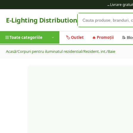
→
Livrare gratu
E-Lighting Distribution
Toate categoriile
🏷️ Outlet
🔥 Promoții
📝 Blo
Acasă
/
Corpuri pentru iluminatul rezidential
/
Rezident. int.
/
Baie