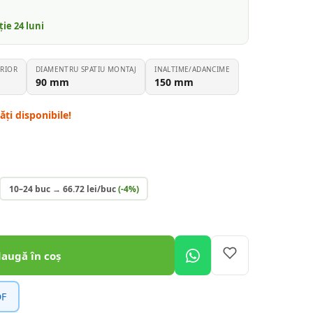
nție
24
luni
RIOR
DIAMENTRU SPATIU MONTAJ
INALTIME/ADANCIME
90
mm
150
mm
ți disponibile!
10–24 buc
→
66.72
lei/buc
(-
4
%)
daugă în coș
DF