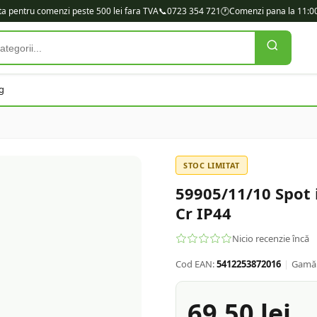
ita pentru comenzi peste 500 lei fara TVA
📞
0723 354 721
🕐
Comenzi pana la 11:00
g
STOC LIMITAT
59905/11/10 Spot
Cr IP44
Nicio recenzie încă
Cod EAN:
5412253872016
|
Gamă
69.50
lei