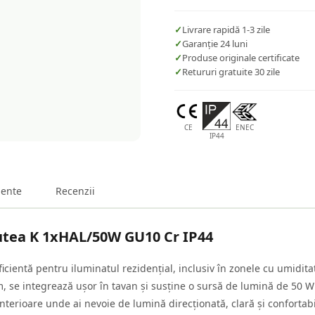
✓
Livrare rapidă 1-3 zile
✓
Garanție 24 luni
✓
Produse originale certificate
✓
Retururi gratuite 30 zile
CE
ENEC
IP44
ente
Recenzii
Lutea K 1xHAL/50W GU10 Cr IP44
eficientă pentru iluminatul rezidențial, inclusiv în zonele cu umidi
se integrează ușor în tavan și susține o sursă de lumină de 50 W
interioare unde ai nevoie de lumină direcționată, clară și confortabi