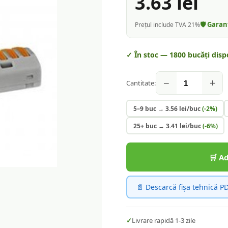
3.63
lei
🛡️ Gara
Prețul include TVA 21%
✓ În stoc —
1800
bucăți disp
−
+
Cantitate:
5–9 buc
→
3.56
lei/buc
(-
2
%)
25+ buc
→
3.41
lei/buc
(-
6
%)
🛒 A
📄 Descarcă fișa tehnică P
✓
Livrare rapidă 1-3 zile