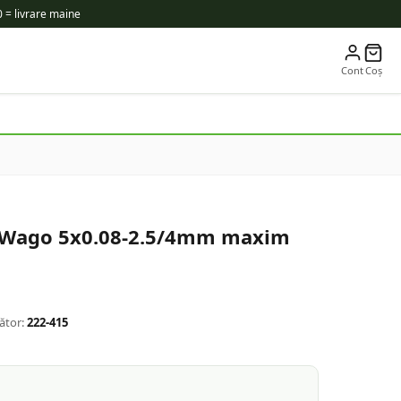
 = livrare maine
Cont
Coș
 Wago 5x0.08-2.5/4mm maxim
ător:
222-415