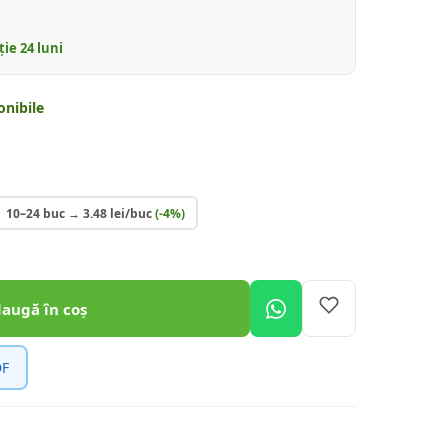
nție
24
luni
onibile
10–24 buc
→
3.48
lei/buc
(-
4
%)
daugă în coș
DF