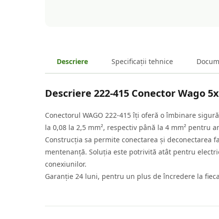
Descriere
Specificații tehnice
Docum
Descriere
222-415 Conector Wago 5
Conectorul WAGO 222-415 îți oferă o îmbinare sigură ș
la 0,08 la 2,5 mm², respectiv până la 4 mm² pentru a
Construcția sa permite conectarea și deconectarea facilă
mentenanță. Soluția este potrivită atât pentru electri
conexiunilor.
Garanție 24 luni, pentru un plus de încredere la fieca