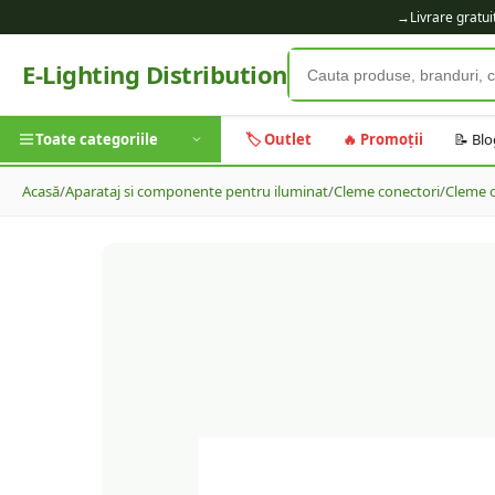
→
Livrare gratu
E-Lighting Distribution
Toate categoriile
🏷️ Outlet
🔥 Promoții
📝 Blo
Acasă
/
Aparataj si componente pentru iluminat
/
Cleme conectori
/
Cleme 