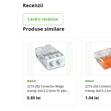
Recenzii
Lasă o recenzie
Produse similare
WAGO
WAGO
2273-202 Conector Wago
2273-203 Conect
transp 2x0.5-2.5mm fir plin
transp 3x0.5-2.5m
max 24A
max 24A
0.89 lei
1.04 lei