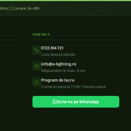
ehnic
Livrare 24–48h
CONTACT
0723 354 721
Linie directă vânzări
info@e-lighting.ro
Răspundem în max. 4 ore
Program de lucru
Comenzi pana la 11:00 = livrare maine
Scrie-ne pe WhatsApp