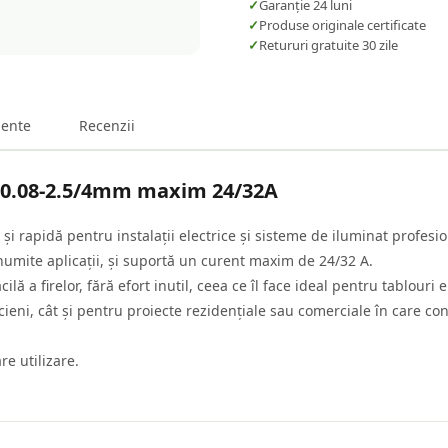
✓
Garanție 24 luni
✓
Produse originale certificate
✓
Retururi gratuite 30 zile
ente
Recenzii
x0.08-2.5/4mm maxim 24/32A
i rapidă pentru instalații electrice și sisteme de iluminat profesio
numite aplicații, și suportă un curent maxim de 24/32 A.
 a firelor, fără efort inutil, ceea ce îl face ideal pentru tablouri e
cieni, cât și pentru proiecte rezidențiale sau comerciale în care con
re utilizare.