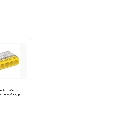
ector Wago
2.5mm fir plin