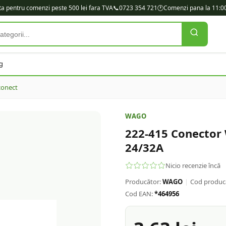
ita pentru comenzi peste 500 lei fara TVA
📞
0723 354 721
🕐
Comenzi pana la 11:00
g
conect
WAGO
222-415 Conector
24/32A
Nicio recenzie încă
Producător:
WAGO
|
Cod produc
Cod EAN:
*464956