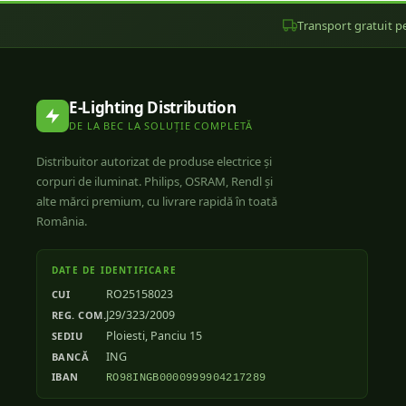
Transport gratuit pe
E-Lighting Distribution
DE LA BEC LA SOLUȚIE COMPLETĂ
Distribuitor autorizat de produse electrice și
corpuri de iluminat. Philips, OSRAM, Rendl și
alte mărci premium, cu livrare rapidă în toată
România.
DATE DE IDENTIFICARE
RO25158023
CUI
J29/323/2009
REG. COM.
Ploiesti, Panciu 15
SEDIU
ING
BANCĂ
IBAN
RO98INGB0000999904217289