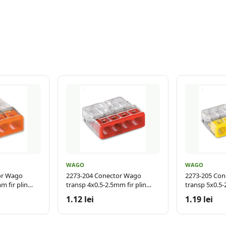
WAGO
WAGO
or Wago
2273-204 Conector Wago
2273-205 Con
m fir plin
transp 4x0.5-2.5mm fir plin
transp 5x0.5-
max 24A
max 24A
1.12 lei
1.19 lei