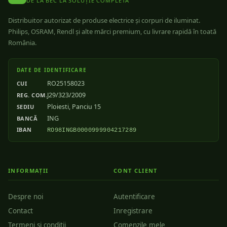
DE LA BEC LA SOLUȚIE COMPLETĂ
Distribuitor autorizat de produse electrice și corpuri de iluminat.
Philips, OSRAM, Rendl și alte mărci premium, cu livrare rapidă în toată
România.
DATE DE IDENTIFICARE
RO25158023
CUI
J29/323/2009
REG. COM.
Ploiesti, Panciu 15
SEDIU
ING
BANCĂ
IBAN
RO98INGB0000999904217289
INFORMAȚII
CONT CLIENT
Despre noi
Autentificare
Contact
Inregistrare
Termeni si conditii
Comenzile mele