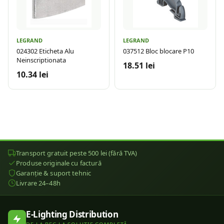
LEGRAND
LEGRAND
024302 Eticheta Alu
037512 Bloc blocare P10
Neinscriptionata
18.51 lei
10.34 lei
Transport gratuit peste 500 lei (fără TVA)
Produse originale cu factură
Garanție & suport tehnic
Livrare 24–48h
E-Lighting Distribution