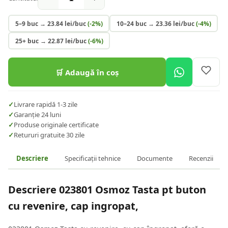
5–9 buc
→
23.84
lei/buc
(-
2
%)
10–24 buc
→
23.36
lei/buc
(-
4
%)
25+ buc
→
22.87
lei/buc
(-
6
%)
🛒 Adaugă în coș
✓
Livrare rapidă 1-3 zile
✓
Garanție 24 luni
✓
Produse originale certificate
✓
Retururi gratuite 30 zile
Descriere
Specificații tehnice
Documente
Recenzii
Descriere
023801 Osmoz Tasta pt buton
cu revenire, cap ingropat,