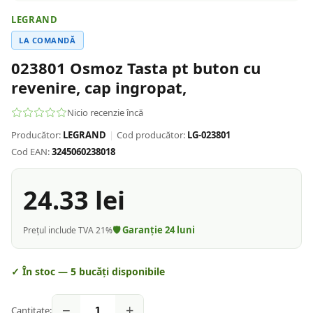
LEGRAND
LA COMANDĂ
023801 Osmoz Tasta pt buton cu
revenire, cap ingropat,
Nicio recenzie încă
Producător:
LEGRAND
|
Cod producător:
LG-023801
Cod EAN:
3245060238018
24.33
lei
🛡️ Garanție
24
luni
Prețul include TVA 21%
✓ În stoc —
5
bucăți disponibile
−
+
Cantitate: