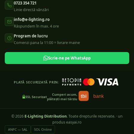
0723 354 721
Linie directă vânzări
info@e-lighting.ro
Răspundem în max. 4 ore
Program de lucru
Comenzi pana la 11:00 = livrare maine
Scrie-ne pe WhatsApp
PLATĂ SECURIZATĂ PRIN:
Cumperi acum,
tbi
bank
SSL Securizat
plătești mai târziu
©
2026
E-Lighting Distribution
. Toate drepturile rezervate.
·
un
produs easyai.ro
ANPC — SAL
SOL Online