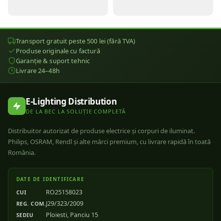
Transport gratuit peste 500 lei (fără TVA)
Produse originale cu factură
Garanție & suport tehnic
Livrare 24–48h
E-Lighting Distribution
DE LA BEC LA SOLUȚIE COMPLETĂ
Distribuitor autorizat de produse electrice și corpuri de iluminat.
Philips, OSRAM, Rendl și alte mărci premium, cu livrare rapidă în toată
România.
DATE DE IDENTIFICARE
RO25158023
CUI
J29/323/2009
REG. COM.
Ploiesti, Panciu 15
SEDIU