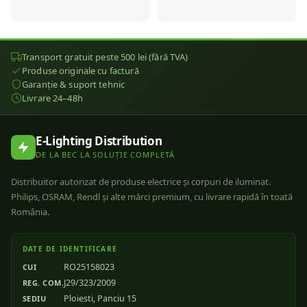
Transport gratuit peste 500 lei (fără TVA)
Produse originale cu factură
Garanție & suport tehnic
Livrare 24–48h
E-Lighting Distribution
DE LA BEC LA SOLUȚIE COMPLETĂ
Distribuitor autorizat de produse electrice și corpuri de iluminat.
Philips, OSRAM, Rendl și alte mărci premium, cu livrare rapidă în toată
România.
DATE DE IDENTIFICARE
RO25158023
CUI
J29/323/2009
REG. COM.
Ploiesti, Panciu 15
SEDIU