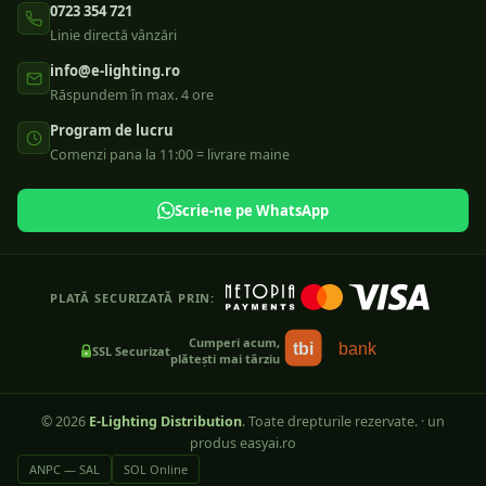
0723 354 721
Linie directă vânzări
info@e-lighting.ro
Răspundem în max. 4 ore
Program de lucru
Comenzi pana la 11:00 = livrare maine
Scrie-ne pe WhatsApp
PLATĂ SECURIZATĂ PRIN:
Cumperi acum,
tbi
bank
SSL Securizat
plătești mai târziu
©
2026
E-Lighting Distribution
. Toate drepturile rezervate.
·
un
produs easyai.ro
ANPC — SAL
SOL Online